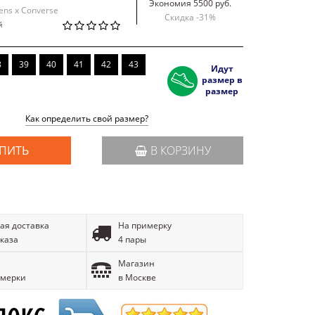
Экономия 5500 руб.
ens x Converse
Скидка -
31
%
й
8
39
40
41
42
43
Идут
размер в
размер
Как определить свой размер?
ПИТЬ
В КОРЗИНУ
ая доставка
На примерку
аказа
4 пары
Магазин
имерки
в Москве