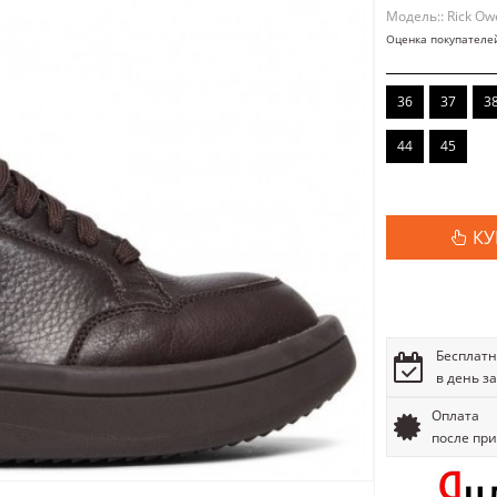
Модель:: Rick Ow
Оценка покупателе
36
37
3
44
45
КУ
Бесплатн
в день з
Оплата
после пр