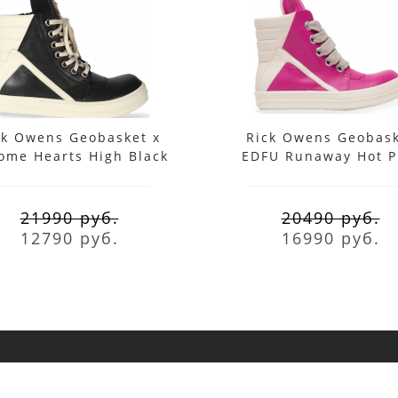
ck Owens Geobasket x
Rick Owens Geobas
ome Hearts High Black
EDFU Runaway Hot P
Milk
21990 руб.
20490 руб.
12790 руб.
16990 руб.