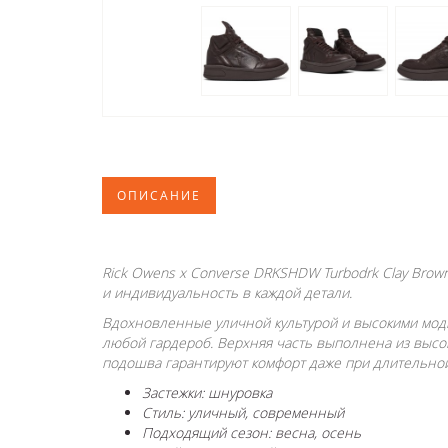
ОПИСАНИЕ
Rick Owens x Converse DRKSHDW Turbodrk Clay Brow
и индивидуальность в каждой детали.
Вдохновленные уличной культурой и высокими мод
любой гардероб. Верхняя часть выполнена из высо
подошва гарантируют комфорт даже при длительной
Застежки: шнуровка
Стиль: уличный, современный
Подходящий сезон: весна, осень