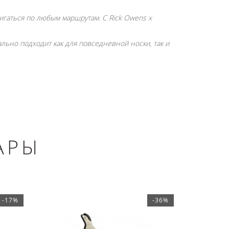
гаться по любым маршрутам. С Rick Owens x
ьно подходит как для повседневной носки, так и
АРЫ
-17%
-36%