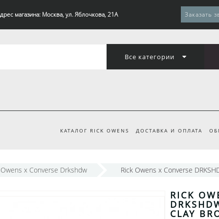
дрес магазина: Москва, ул. Яблочкова, 21А
Заказать з
Все категории
КАТАЛОГ RICK OWENS
ДОСТАВКА И ОПЛАТА
ОБ
k Owens x Converse Drkshdw
Rick Owens x Converse DRKSHD
RICK OW
DRKSHD
CLAY B