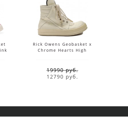
ket
Rick Owens Geobasket x
Con
ink
Chrome Hearts High
L
молочно-белые
Geoba
19990 руб.
12790 руб.