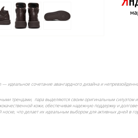
n — идеальное сочетание авангардного дизайна и непревзойденног
ными трендами, пара выделяются своим оригинальным силуэтом и
кокачественной кожи, обеспечивая надежную поддержку и долгове
 носке, что делает их идеальным выбором для активных дней в го