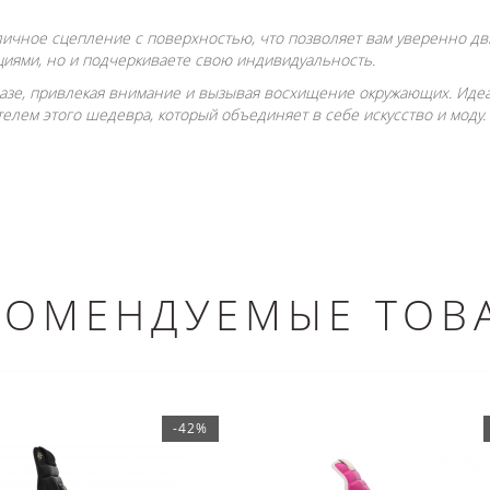
ичное сцепление с поверхностью, что позволяет вам уверенно дви
циями, но и подчеркиваете свою индивидуальность.
азе, привлекая внимание и вызывая восхищение окружающих. Идеал
телем этого шедевра, который объединяет в себе искусство и моду.
КОМЕНДУЕМЫЕ ТОВ
-42%