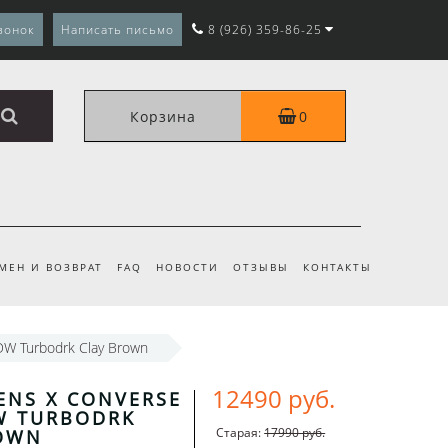
вонок
Написать письмо
8 (926) 359-86-25
Корзина
0
МЕН И ВОЗВРАТ
FAQ
НОВОСТИ
ОТЗЫВЫ
КОНТАКТЫ
W Turbodrk Clay Brown
12490 руб.
ENS X CONVERSE
W TURBODRK
Старая:
17990 руб.
ROWN