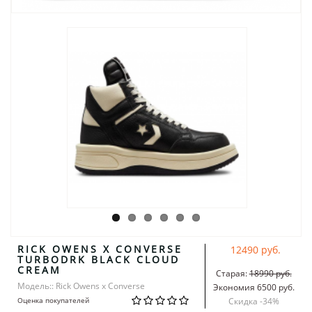
RICK OWENS X CONVERSE
12490 руб.
TURBODRK BLACK CLOUD
CREAM
Старая:
18990 руб.
Модель:: Rick Owens x Converse
Экономия 6500 руб.
Оценка покупателей
Скидка -
34
%