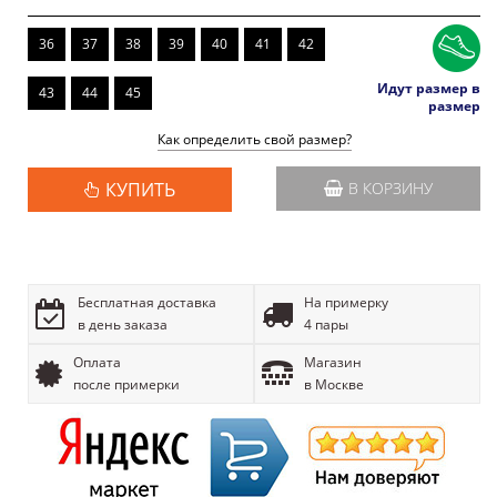
36
37
38
39
40
41
42
Идут размер в
43
44
45
размер
Как определить свой размер?
КУПИТЬ
В КОРЗИНУ
Бесплатная доставка
На примерку
в день заказа
4 пары
Оплата
Магазин
после примерки
в Москве